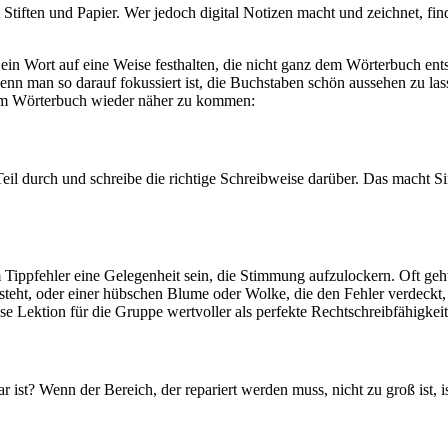
 Stiften und Papier. Wer jedoch digital Notizen macht und zeichnet, f
 ein Wort auf eine Weise festhalten, die nicht ganz dem Wörterbuch entsp
n man so darauf fokussiert ist, die Buchstaben schön aussehen zu lasse
 dem Wörterbuch wieder näher zu kommen:
eil durch und schreibe die richtige Schreibweise darüber. Das macht S
pfehler eine Gelegenheit sein, die Stimmung aufzulockern. Oft geht e
teht, oder einer hübschen Blume oder Wolke, die den Fehler verdeckt, 
 Lektion für die Gruppe wertvoller als perfekte Rechtschreibfähigkeit
r ist? Wenn der Bereich, der repariert werden muss, nicht zu groß ist, i